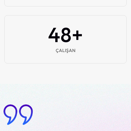
60
+
ÇALIŞAN