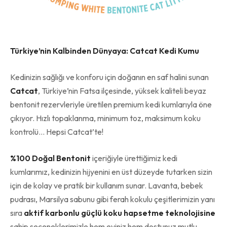
Türkiye’nin Kalbinden Dünyaya: Catcat Kedi Kumu
Kedinizin sağlığı ve konforu için doğanın en saf halini sunan
Catcat
, Türkiye’nin Fatsa ilçesinde, yüksek kaliteli beyaz
bentonit rezervleriyle üretilen premium kedi kumlarıyla öne
çıkıyor. Hızlı topaklanma, minimum toz, maksimum koku
kontrolü… Hepsi Catcat’te!
%100 Doğal Bentonit
içeriğiyle ürettiğimiz kedi
kumlarımız, kedinizin hijyenini en üst düzeyde tutarken sizin
için de kolay ve pratik bir kullanım sunar. Lavanta, bebek
pudrası, Marsilya sabunu gibi ferah kokulu çeşitlerimizin yanı
sıra
aktif karbonlu güçlü koku hapsetme teknolojisine
sahip seçeneklerimizle hem eviniz hem dostunuz mutlu.