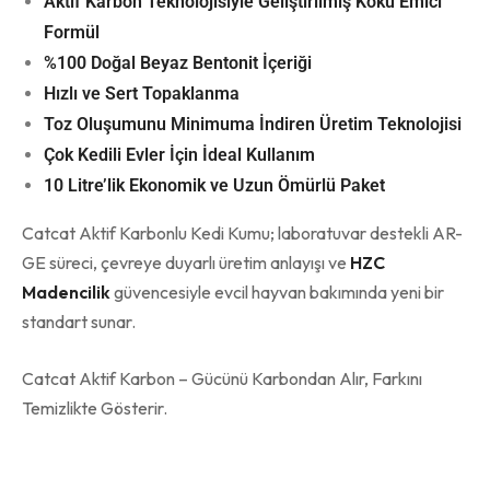
Aktif Karbon Teknolojisiyle Geliştirilmiş Koku Emici
Formül
%100 Doğal Beyaz Bentonit İçeriği
Hızlı ve Sert Topaklanma
Toz Oluşumunu Minimuma İndiren Üretim Teknolojisi
Çok Kedili Evler İçin İdeal Kullanım
10 Litre’lik Ekonomik ve Uzun Ömürlü Paket
Catcat Aktif Karbonlu Kedi Kumu; laboratuvar destekli AR-
GE süreci, çevreye duyarlı üretim anlayışı ve
HZC
Madencilik
güvencesiyle evcil hayvan bakımında yeni bir
standart sunar.
Catcat Aktif Karbon – Gücünü Karbondan Alır, Farkını
Temizlikte Gösterir.