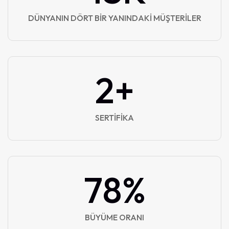
DÜNYANIN DÖRT BIR YANINDAKI MÜŞTERILER
3
+
SERTIFIKA
97
%
BÜYÜME ORANI